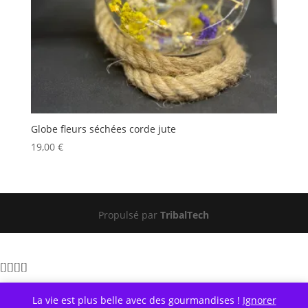
Globe fleurs séchées corde jute
19,00
€
Propulsé par
TribalTech
[][][][]
La vie est plus belle avec des gourmandises !
Ignorer