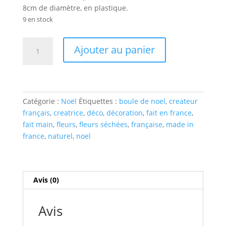
8cm de diamètre, en plastique.
9 en stock
quantité
Ajouter au panier
de
Boules
de
Noël
Catégorie :
Noël
Étiquettes :
boule de noel
,
createur
français
,
creatrice
,
déco
,
décoration
,
fait en france
,
fait main
,
fleurs
,
fleurs séchées
,
française
,
made in
france
,
naturel
,
noel
Avis (0)
Avis